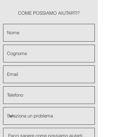
COME POSSIAMO AIUTARTI?