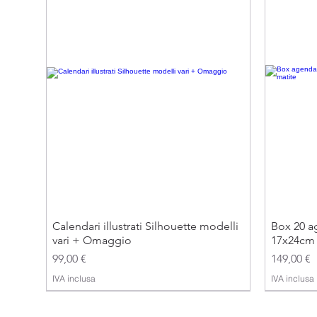
Calendari illustrati Silhouette modelli
Box 20 ag
vari + Omaggio
17x24cm 
Prezzo
Prezzo
99,00 €
149,00 €
IVA inclusa
IVA inclusa