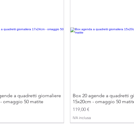
ende a quadretti giornaliere
Box 20 agende a quadretti gi
- omaggio 50 matite
15x20cm - omaggio 50 matit
Prezzo
119,00 €
IVA inclusa