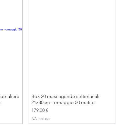
ornaliere
Box 20 maxi agende settimanali
e
21x30cm - omaggio 50 matite
Prezzo
179,00 €
IVA inclusa