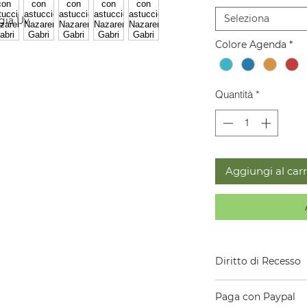
Seleziona
ogia Uv
Colore Agenda
*
Quantità
*
Aggiungi al carr
Diritto di Recesso
In base al disposto 
Paga con Paypal
del Consumo, l’Uten