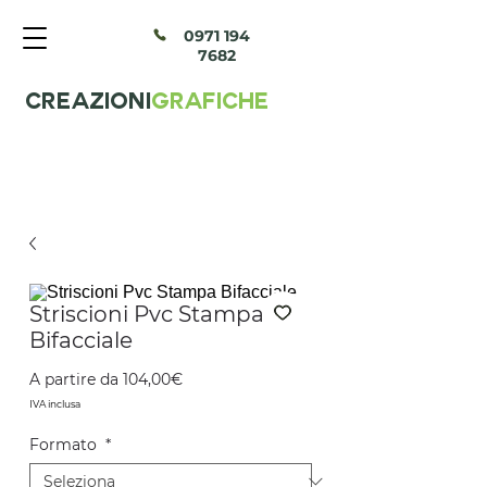
097
1 194
7682
CREAZIONI
GRAFICHE
Striscioni Pvc Stampa
Bifacciale
Prezzo
A partire da
104,00€
scontato
IVA inclusa
Formato
*