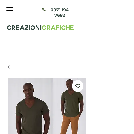
097
1 194
7682
CREAZIONI
GRAFICHE