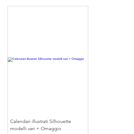
contatteremo immediatamente per
sezione "
Template
" per scaricare i
tenerti aggiornato sullo stato della
modelli grafici e la sezione "Come
tua spedizione. Se, per cause
preparare il file" per tutte le
eccezionali, non fossimo in grado di
istruzioni.
spedire il prodotto (es. esaurimento
Vuoi affidarti a noi?
Acquista il
scorte o impossibilità di produzione),
nostro "
Servizio di grafica
" e un
procederemo con un rimborso
nostro operatore creerà il file
totale dell'importo speso.
perfetto per te.
Dettaglio costi di spedizione:
Per una spesa da 10,00 € a 90,00 €, il
costo è di 6,90 €.
Per una spesa da 90,01 € a 200,00 €,
il costo è di 18,90 €.
Per una spesa superiore a 200,00 €, il
costo è di 25,90 €.
Calendari illustrati Silhouette
modelli vari + Omaggio