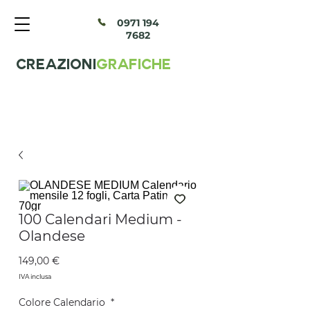
097
1 194
7682
CREAZIONI
GRAFICHE
100 Calendari Medium -
Olandese
Prezzo
149,00 €
IVA inclusa
Colore Calendario
*