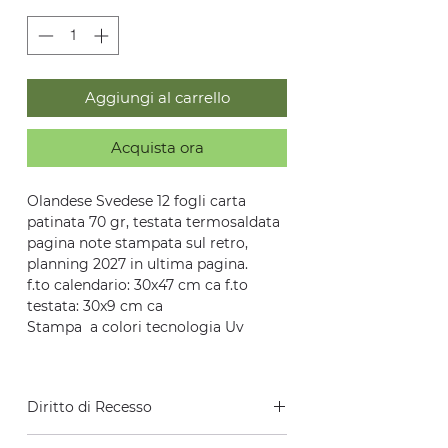
Aggiungi al carrello
Acquista ora
Olandese Svedese 12 fogli carta
patinata 70 gr, testata termosaldata
pagina note stampata sul retro,
planning 2027 in ultima pagina.
f.to calendario: 30x47 cm ca f.to
testata: 30x9 cm ca
Stampa a colori tecnologia Uv
Diritto di Recesso
In base al disposto degli artt. 52 e ss.