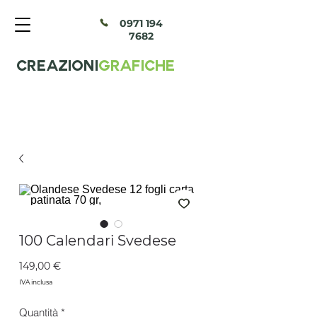
097
1 194
7682
CREAZIONI
GRAFICHE
100 Calendari Svedese
Prezzo
149,00 €
IVA inclusa
Quantità
*