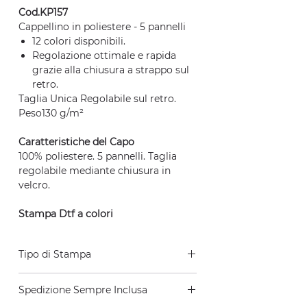
Cod.KP157
Cappellino in poliestere - 5 pannelli
12 colori disponibili.
Regolazione ottimale e rapida
grazie alla chiusura a strappo sul
retro.
Taglia Unica Regolabile sul retro.
Peso130 g/m²
Caratteristiche del Capo
100% poliestere. 5 pannelli. Taglia
regolabile mediante chiusura in
velcro.
Stampa Dtf a colori
Tipo di Stampa
Stampa Dtf a colori posizionata sulla
Spedizione Sempre Inclusa
parte frontale.