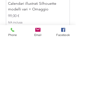
Calendari illustrati Silhouette
modelli vari + Omaggio
Prezzo
99,00 €
IVA inclusa
Phone
Email
Facebook
CREAZIONI GRAFICHE DI GIALLORENZO VALERIA
VIA LISBONA,
45 - 85100
POTENZA
Clicca Qui
p
er i dati aziendali completi
TERMINI E CONDIZIONI
PRIVACY POLICY