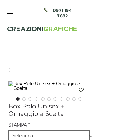
097
1 194
7682
CREAZIONI
GRAFICHE
Box Polo Unisex +
Omaggio a Scelta
STAMPA
*