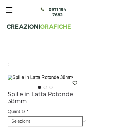
097
1 194
7682
CREAZIONI
GRAFICHE
Spille in Latta Rotonde
38mm
Quantità
*