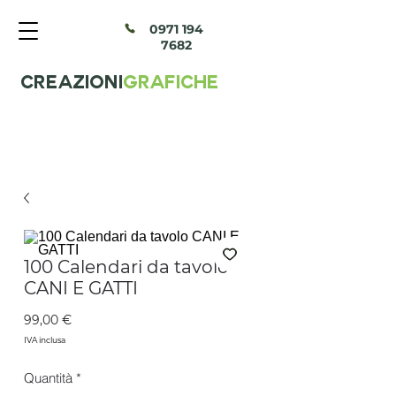
097
1 194
7682
CREAZIONI
GRAFICHE
100 Calendari da tavolo
CANI E GATTI
Prezzo
99,00 €
IVA inclusa
Quantità
*