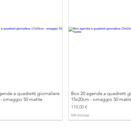
ende a quadretti giornaliere
Box 20 agende a quadretti gi
- omaggio 50 matite
15x20cm - omaggio 50 matit
Prezzo
119,00 €
IVA inclusa