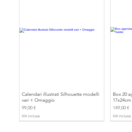
Calendari illustrati Silhouette modelli
Box 20 ag
vari + Omaggio
17x24cm 
Prezzo
Prezzo
99,00 €
149,00 €
IVA inclusa
IVA inclusa