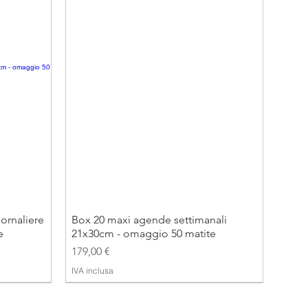
ornaliere
Box 20 maxi agende settimanali
e
21x30cm - omaggio 50 matite
Prezzo
179,00 €
IVA inclusa