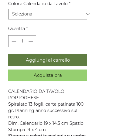
Colore Calendario da Tavolo
*
Quantità
*
Aggiungi al carrello
Acquista ora
CALENDARIO DA TAVOLO
PORTOGHESE
Spiralato 13 fogli, carta patinata 100
gr. Planning anno successivo sul
retro.
Dim. Calendario 19 x 14,5 cm Spazio
Stampa 19 x 4 cm
Stampa a colori tecnologia su ambo