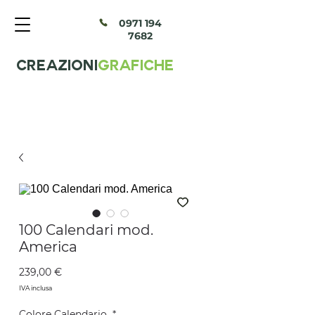
097
1 194
7682
CREAZIONI
GRAFICHE
100 Calendari mod.
America
Prezzo
239,00 €
IVA inclusa
Colore Calendario
*