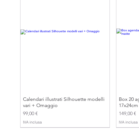
Calendari illustrati Silhouette modelli
Box 20 ag
vari + Omaggio
17x24cm 
Prezzo
Prezzo
99,00 €
149,00 €
IVA inclusa
IVA inclusa