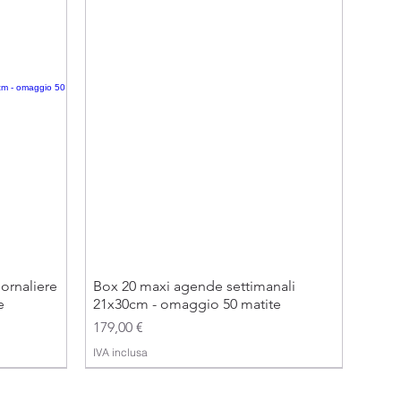
ornaliere
Box 20 maxi agende settimanali
e
21x30cm - omaggio 50 matite
Prezzo
179,00 €
IVA inclusa