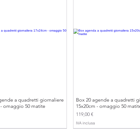
ende a quadretti giornaliere
Box 20 agende a quadretti gi
- omaggio 50 matite
15x20cm - omaggio 50 matit
Prezzo
119,00 €
IVA inclusa