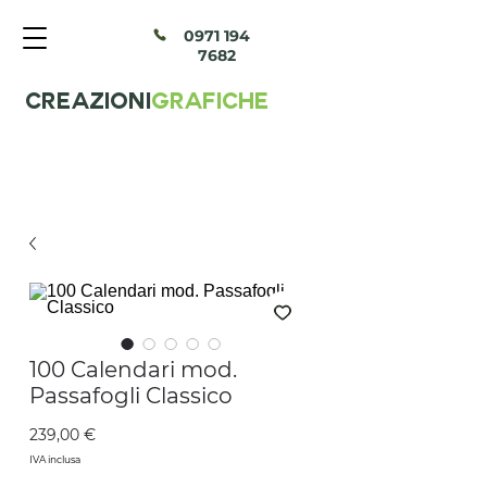
097
1 194
7682
CREAZIONI
GRAFICHE
100 Calendari mod.
Passafogli Classico
Prezzo
239,00 €
IVA inclusa