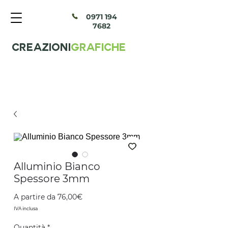
097
1 194
7682
CREAZIONI
GRAFICHE
Alluminio Bianco
Spessore 3mm
Prezzo
A partire da
76,00€
scontato
IVA inclusa
Quantità
*