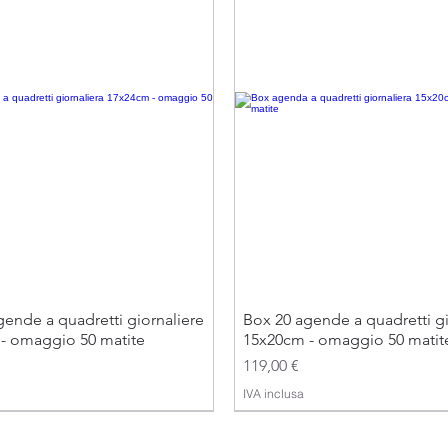
ende a quadretti giornaliere
Box 20 agende a quadretti gi
- omaggio 50 matite
15x20cm - omaggio 50 matit
Prezzo
119,00 €
IVA inclusa