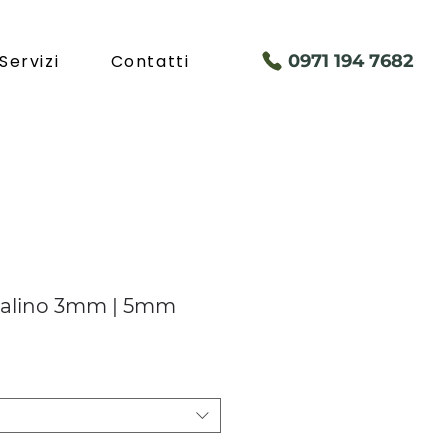
Servizi
Contatti
097
1 194 7682
palino 3mm | 5mm