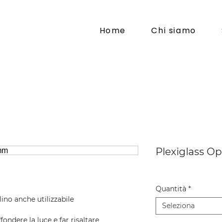
Home
Chi siamo
Plexiglass O
Quantità
*
ino anche utilizzabile
Seleziona
fondere la luce e far risaltare