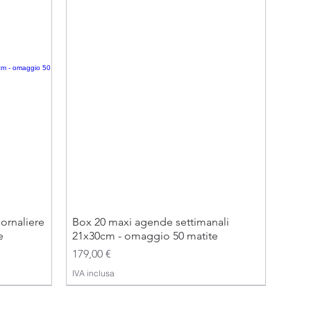
ornaliere
Box 20 maxi agende settimanali
e
21x30cm - omaggio 50 matite
Prezzo
179,00 €
IVA inclusa