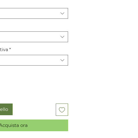
tiva
*
ello
Acquista ora