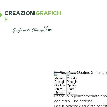
CREAZIONI
GRAFICH
E
Pannello in polimetacrilato opal
con retroilluminazione.
La sua opacità è studiata per dif