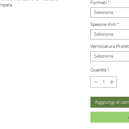
Formati
*
mpata.
Seleziona
Spesore mm
*
Seleziona
Verniciatura Protet
Seleziona
Quantità
*
Aggiungi al carr