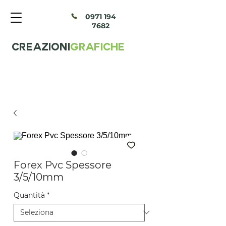
097
1 194
7682
CREAZIONI
GRAFICHE
Forex Pvc Spessore
3/5/10mm
Quantità
*