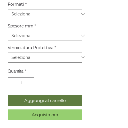
Formati
*
Spesore mm
*
Verniciatura Protettiva
*
Quantità
*
Aggiungi al carrello
Acquista ora