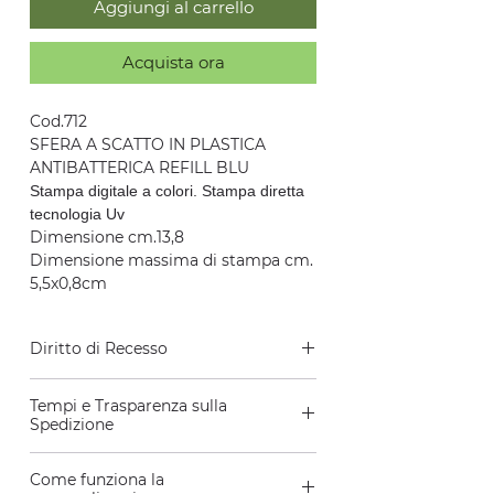
Aggiungi al carrello
Acquista ora
Cod.712
SFERA A SCATTO IN PLASTICA
ANTIBATTERICA REFILL BLU
Stampa digitale a colori. Stampa diretta
tecnologia Uv
Dimensione cm.13,8
Dimensione massima di stampa cm.
5,5x0,8cm
Diritto di Recesso
In base al disposto degli artt. 52 e ss.
Tempi e Trasparenza sulla
del Codice del Consumo, l’Utente,
Spedizione
che rivesta la qualità di
consumatore, ha diritto di recedere,
Ci impegniamo a spedire il tuo
Come funziona la
senza penali e senza necessità di
ordine entro 7 giorni lavorativi dalla