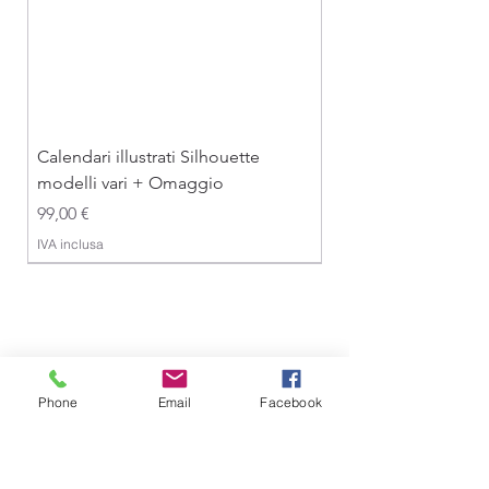
Per una spesa da 90,01 € a 200,00 €,
il costo è di 18,90 €.
Per una spesa superiore a 200,00 €, il
costo è di 25,90 €.
Calendari illustrati Silhouette
modelli vari + Omaggio
Prezzo
99,00 €
IVA inclusa
Phone
Email
Facebook