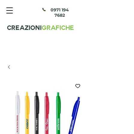
097
1 194
7682
CREAZIONI
GRAFICHE