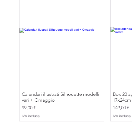
Calendari illustrati Silhouette modelli
Box 20 ag
vari + Omaggio
17x24cm 
Prezzo
Prezzo
99,00 €
149,00 €
IVA inclusa
IVA inclusa