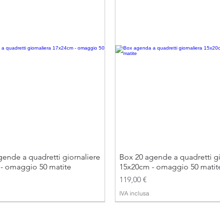
ende a quadretti giornaliere
Box 20 agende a quadretti gi
- omaggio 50 matite
15x20cm - omaggio 50 matit
Prezzo
119,00 €
IVA inclusa