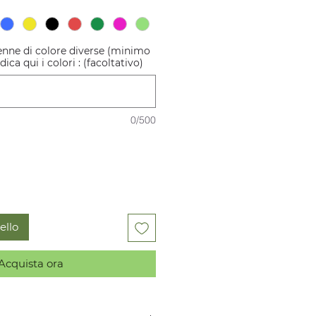
penne di colore diverse (minimo
ica qui i colori : (facoltativo)
0/500
ello
Acquista ora