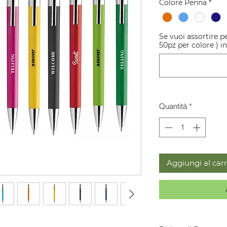
Colore Penna
*
Se vuoi assortire 
50pz per colore ) ind
Quantità
*
Aggiungi al carr