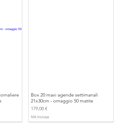
ornaliere
Box 20 maxi agende settimanali
e
21x30cm - omaggio 50 matite
Prezzo
179,00 €
IVA inclusa