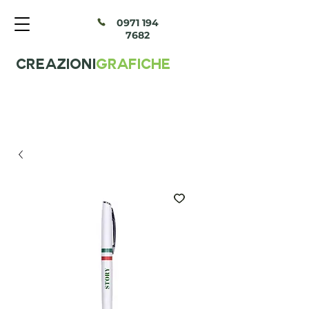
097
1 194
7682
CREAZIONI
GRAFICHE