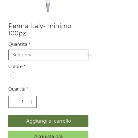
Penna Italy- minimo
100pz
Quantità
*
Colore
*
Quantità
*
Aggiungi al carrello
Acquista ora