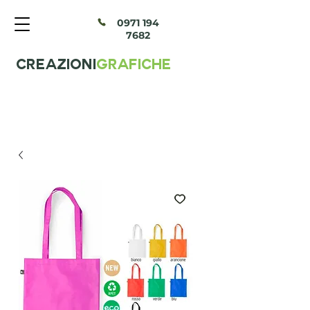
097
1 194
7682
CREAZIONI
GRAFICHE