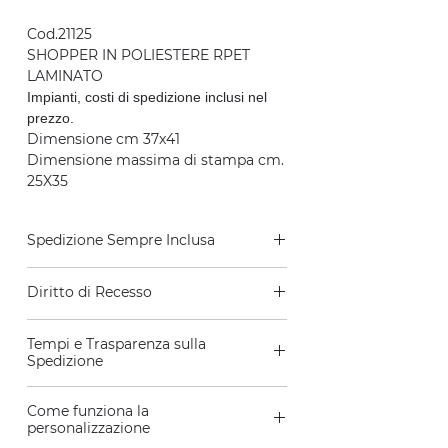
Cod.21125
SHOPPER IN POLIESTERE RPET
LAMINATO
Impianti, costi di spedizione inclusi nel
prezzo.
Dimensione cm 37x41
Dimensione massima di stampa cm.
25X35
Spedizione Sempre Inclusa
La Spedizione è sempre inclusa nel
Diritto di Recesso
prezzo.
Consegna entro
12gg
lavorativi.
In base al disposto degli artt. 52 e ss.
Per Richieste Particolari ed urgenze
Tempi e Trasparenza sulla
del Codice del Consumo, l’Utente,
Clicca Qui
Spedizione
che rivesta la qualità di
consumatore, ha diritto di recedere,
Ci impegniamo a spedire il tuo
Come funziona la
senza penali e senza necessità di
ordine entro 7 giorni lavorativi dalla
personalizzazione
specificarne il motivo, entro e non
ricezione del pagamento. Vogliamo