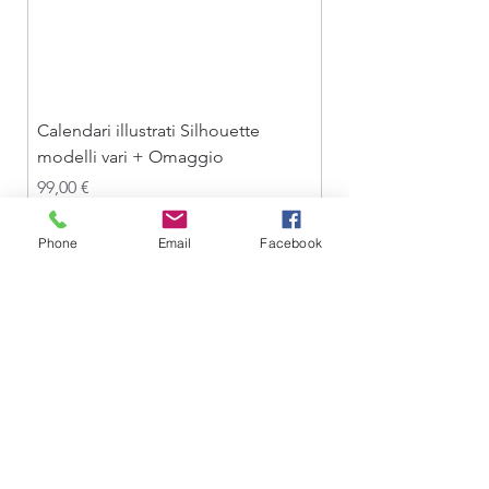
il costo è di 18,90 €.
Per una spesa superiore a 200,00 €, il
costo è di 25,90 €.
Calendari illustrati Silhouette
modelli vari + Omaggio
Prezzo
99,00 €
IVA inclusa
Phone
Email
Facebook