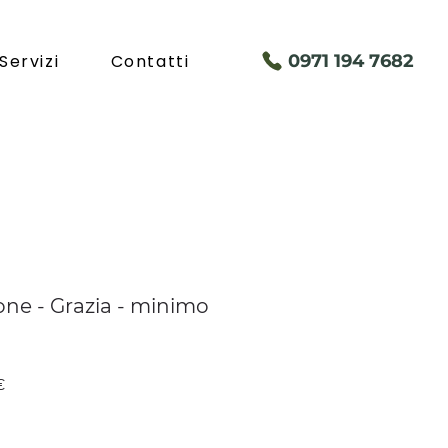
Servizi
Contatti
097
1 194 7682
ne - Grazia - minimo
Prezzo
€
scontato