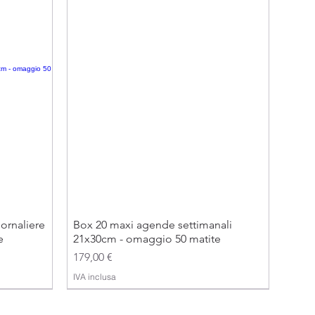
ornaliere
Box 20 maxi agende settimanali
e
21x30cm - omaggio 50 matite
Prezzo
179,00 €
IVA inclusa