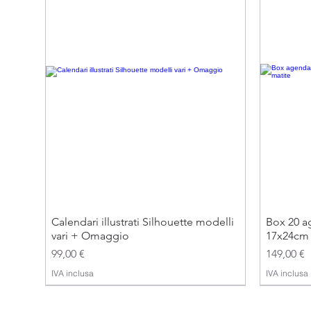
Calendari illustrati Silhouette modelli
Box 20 ag
vari + Omaggio
17x24cm 
Prezzo
Prezzo
99,00 €
149,00 €
IVA inclusa
IVA inclusa