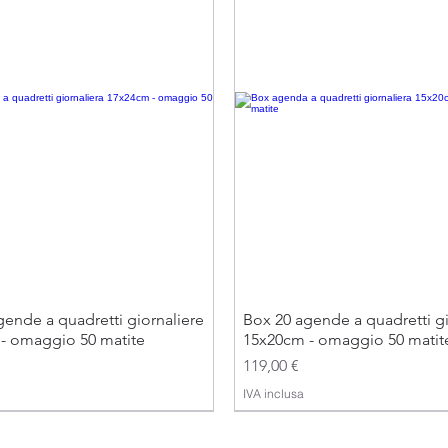
ende a quadretti giornaliere
Box 20 agende a quadretti gi
- omaggio 50 matite
15x20cm - omaggio 50 matit
Prezzo
119,00 €
IVA inclusa