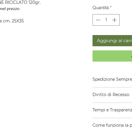
 RICICLATO 120gr.
Quantità
*
 nel prezzo.
a cm. 25X35
Aggiungi al carr
Spedizione Sempre
La Spedizione è sem
Diritto di Recesso
Consegna entro
12
Per Richieste Part
In base al disposto 
Tempi e Trasparenz
del Consumo, l’Uten
consumatore, ha dir
Ci impegniamo a sp
senza necessità di 
Come funziona la p
giorni lavorativi d
non oltre
quattordi