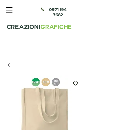
097
1 194
7682
CREAZIONI
GRAFICHE