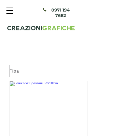
097
1 194
7682
CREAZIONI
GRAFICHE
Filtra