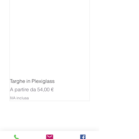
Targhe in Plexiglass
Prezzo scontato
A partire da
54,00 €
IVA inclusa
Personalizzazioni
e Stampa di Qualità
CREAZIONI GRAFICHE DI GIALLORENZO VALERIA
VIA LISBONA,
45 - 85100
POTENZA