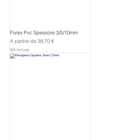
Forex Pvc Spessore 3/5/10mm
Prezzo scontato
A partire da
38,70 €
IVA inclusa