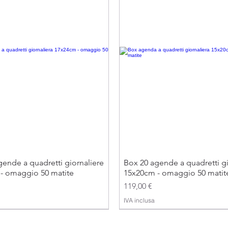
ende a quadretti giornaliere
Box 20 agende a quadretti gi
- omaggio 50 matite
15x20cm - omaggio 50 matit
Prezzo
119,00 €
IVA inclusa