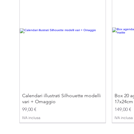
Calendari illustrati Silhouette modelli
Box 20 ag
vari + Omaggio
17x24cm 
Prezzo
Prezzo
99,00 €
149,00 €
IVA inclusa
IVA inclusa