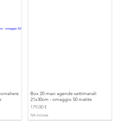
ornaliere
Box 20 maxi agende settimanali
e
21x30cm - omaggio 50 matite
Prezzo
179,00 €
IVA inclusa